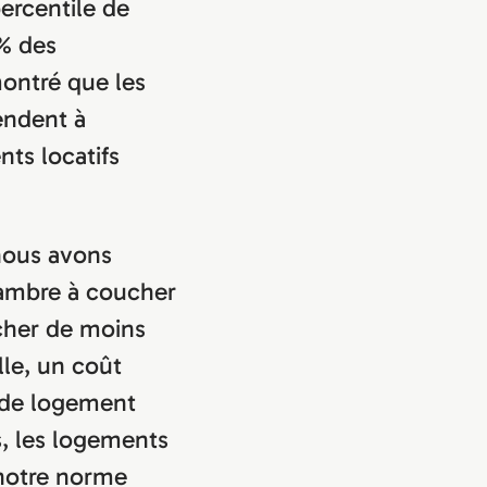
percentile de
 % des
montré que les
endent à
nts locatifs
 nous avons
ambre à coucher
cher de moins
le, un coût
 de logement
s, les logements
notre norme