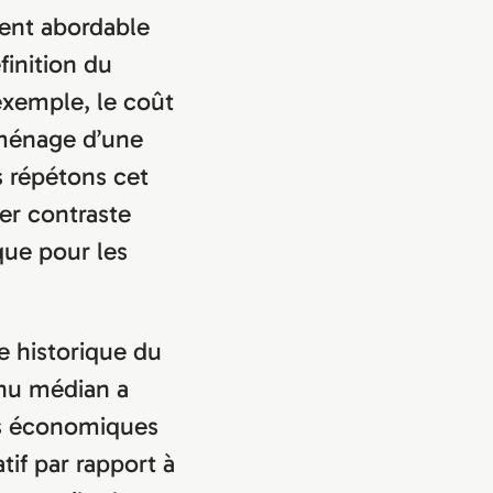
ment abordable
finition du
exemple, le coût
ménage d’une
s répétons cet
er contraste
que pour les
e historique du
enu médian a
es économiques
tif par rapport à