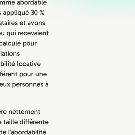
omme abordable
s appliqué 30 %
taires et avons
ou qui recevaient
calculé pour
iations
ilité locative
férent pour une
deux personnes à
ère nettement
taille différente
e l’abordabilité