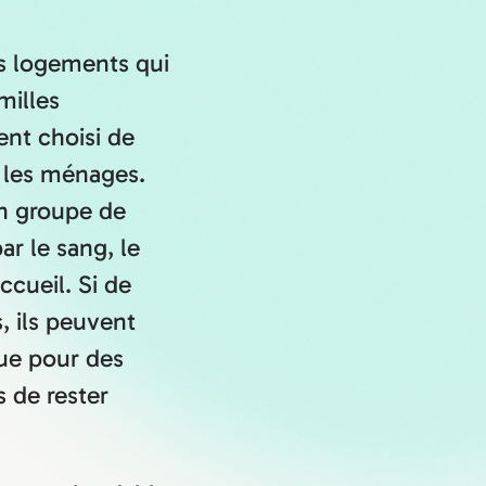
es logements qui
milles
nt choisi de
 les ménages.
n groupe de
r le sang, le
ccueil. Si de
 ils peuvent
ue pour des
s de rester