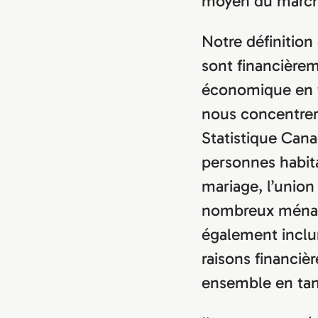
moyen du marché
Notre définition
sont financièrem
économique en f
nous concentrer
Statistique Can
personnes habit
mariage, l’union 
nombreux ménage
également inclu
raisons financiè
ensemble en tan