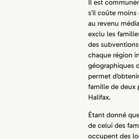
Il est communé
s’il coûte moin
au revenu média
exclu les famill
des subventions
chaque région i
géographiques de
permet d’obteni
famille de deux
Halifax.
Étant donné que
de celui des fam
occupent des log