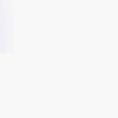
nées
FAQ
Nous joindre