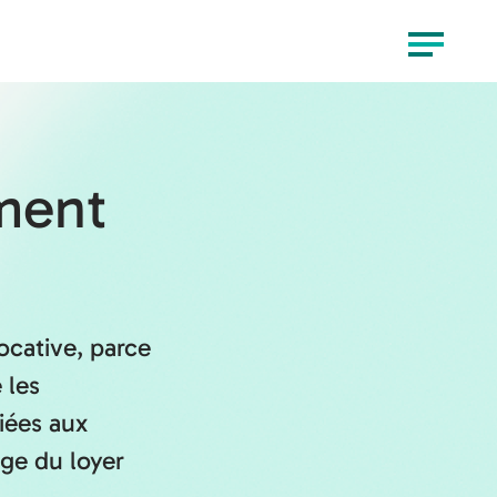
Menu
ement
ocative, parce
 les
liées aux
ge du loyer