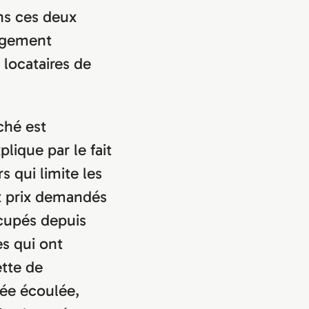
ns ces deux
ogement
locataires de
ché est
lique par le fait
s qui limite les
x prix demandés
cupés depuis
s qui ont
tte de
née écoulée,